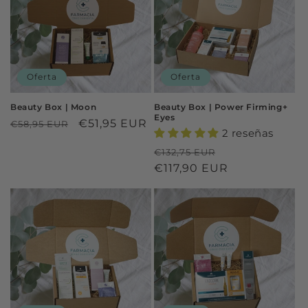
Oferta
Oferta
Beauty Box | Moon
Beauty Box | Power Firming+
Eyes
Precio
Precio
€51,95 EUR
€58,95 EUR
2 reseñas
habitual
de
Precio
Precio
€132,75 EUR
oferta
habitual
€117,90 EUR
de
oferta