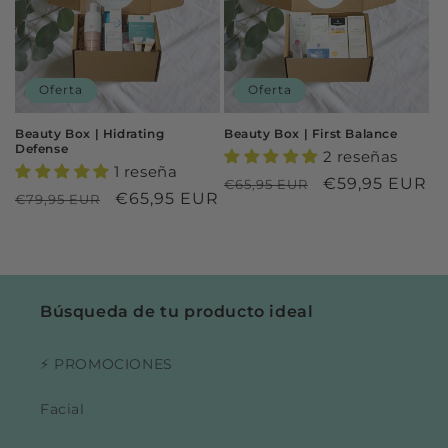
Oferta
Oferta
Beauty Box | Hidrating
Beauty Box | First Balance
Defense
2 reseñas
1 reseña
Precio
Precio
€59,95 EUR
€65,95 EUR
Precio
Precio
€65,95 EUR
€79,95 EUR
habitual
de
habitual
de
oferta
oferta
Búsqueda de tu producto ideal
⚡ PROMOCIONES
Facial