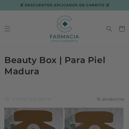
Ir
🛒 DESCUENTOS APLICADOS EN CARRITO 🛒
directamente
al contenido
Carrit
C
Beauty Box | Para Piel
o
Madura
l
e
Filtrar y ordenar
16 productos
c
c
i