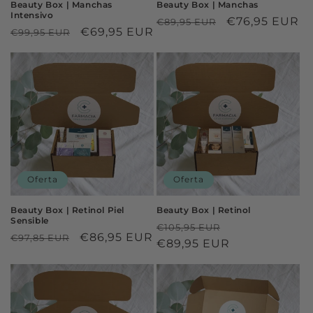
Beauty Box | Manchas
Beauty Box | Manchas
Intensivo
Precio
Precio
€76,95 EUR
€89,95 EUR
Precio
Precio
€69,95 EUR
€99,95 EUR
habitual
de
habitual
de
oferta
oferta
Oferta
Oferta
Beauty Box | Retinol Piel
Beauty Box | Retinol
Sensible
Precio
Precio
€105,95 EUR
Precio
Precio
€86,95 EUR
€97,85 EUR
habitual
€89,95 EUR
de
habitual
de
oferta
oferta