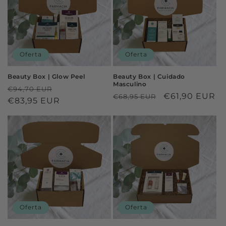
ó
n
:
Oferta
Oferta
Beauty Box | Glow Peel
Beauty Box | Cuidado
Masculino
Precio
Precio
€94,70 EUR
Precio
Precio
€61,90 EUR
€68,95 EUR
habitual
€83,95 EUR
de
habitual
de
oferta
oferta
Oferta
Oferta