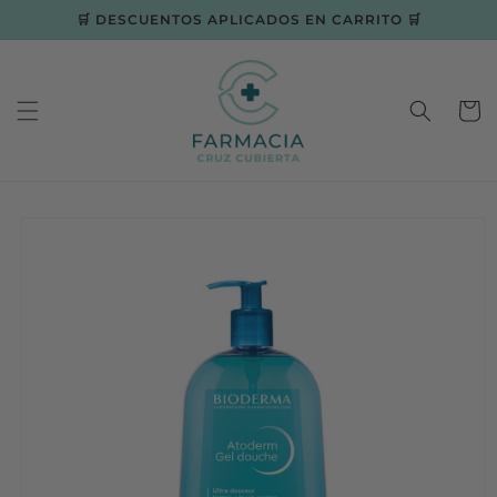
Ir
🛒 DESCUENTOS APLICADOS EN CARRITO 🛒
directamente
al contenido
Carrit
Ir
directamente
a la
información
del producto