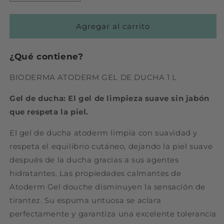
cantidad
cantidad
para
para
BIODERMA
BIODERMA
Agregar al carrito
ATODERM
ATODERM
GEL
GEL
¿Qué contiene?
DE
DE
DUCHA
DUCHA
BIODERMA ATODERM GEL DE DUCHA 1 L
1
1
L
L
Gel de ducha: El gel de limpieza suave sin jabón
que respeta la piel.
El gel de ducha atoderm limpia con suavidad y
respeta el equilibrio cutáneo, dejando la piel suave
después de la ducha gracias a sus agentes
hidratantes. Las propiedades calmantes de
Atoderm Gel douche disminuyen la sensación de
tirantez. Su espuma untuosa se aclara
perfectamente y garantiza una excelente tolerancia