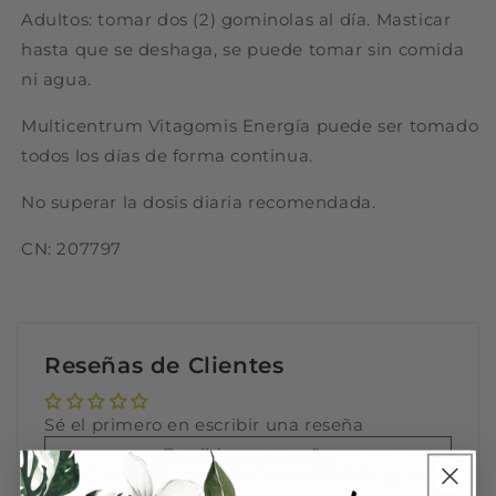
Adultos: tomar dos (2) gominolas al día. Masticar
hasta que se deshaga, se puede tomar sin comida
ni agua.
Multicentrum Vitagomis Energía puede ser tomado
todos los días de forma continua.
No superar la dosis diaria recomendada.
CN: 207797
Reseñas de Clientes
Sé el primero en escribir una reseña
Escribir una reseña