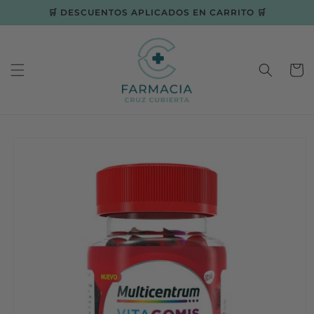
Ir
🛒 DESCUENTOS APLICADOS EN CARRITO 🛒
directamente
al contenido
Carrit
Ir
directamente
a la
información
del producto