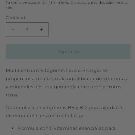
habitual
Tu rutina en casa en 24-48h | Envíos Gratis para pedidos superiores a
49€
Cantidad
Reducir
Aumentar
cantidad
cantidad
para
para
MULTICENTRUM
MULTICENTRUM
Agotado
VITAGOMIS
VITAGOMIS
LIBERA
LIBERA
ENERGIA
ENERGIA
Multicentrum Vitagomis Libera Energía te
30
30
proporciona una fórmula equilibrada de vitaminas
CARAMELOS
CARAMELOS
y minerales, en una gominola con sabor a frutos
DE
DE
rojos.
GOMA
GOMA
SABOR
SABOR
Gominolas con vitaminas B6 y B12 para ayudar a
FRUTOS
FRUTOS
ROJOS
ROJOS
disminuir el cansancio y la fatiga.
Fórmula con 5 vitaminas esenciales para